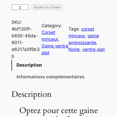
q
Ajouter Au Panier
u
a
SKU:
Category:
n
4bf130ff-
Tags:
corset
Corset
t
b650-45da-
minceur
, 
gaine
minceur
, 
i
9011-
amincissante
, 
Gaine ventre
t
d6217a5f9b3
Noire
, 
ventre plat
plat
é
b
d
Description
e
G
Informations complémentaires
a
i
Description
n
e
Optez pour cette gaine
v
e