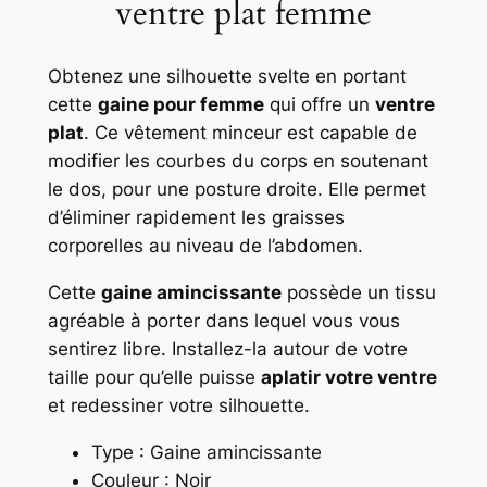
ventre plat femme
n
t
Obtenez une silhouette svelte en portant
r
cette
gaine pour femme
qui offre un
ventre
e
plat
. Ce vêtement minceur est capable de
p
modifier les courbes du corps en soutenant
l
le dos, pour une posture droite. Elle permet
a
d’éliminer rapidement les graisses
t
corporelles au niveau de l’abdomen.
f
e
Cette
gaine amincissante
possède un tissu
m
agréable à porter dans lequel vous vous
m
sentirez libre. Installez-la autour de votre
e
taille pour qu’elle puisse
aplatir votre ventre
et redessiner votre silhouette.
Type : Gaine amincissante
Couleur : Noir