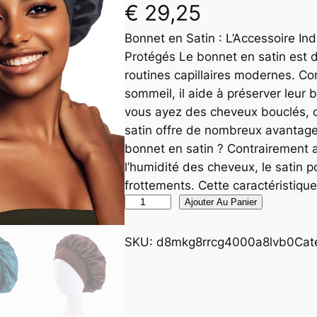
€
29,25
Bonnet en Satin : L’Accessoire I
Protégés Le bonnet en satin est 
routines capillaires modernes. C
sommeil, il aide à préserver leur 
vous ayez des cheveux bouclés, c
satin offre de nombreux avantages
bonnet en satin ? Contrairement a
l’humidité des cheveux, le satin p
frottements. Cette caractéristique
q
Ajouter Au Panier
u
a
SKU:
d8mkg8rrcg4000a8lvb0
Cat
n
t
i
t