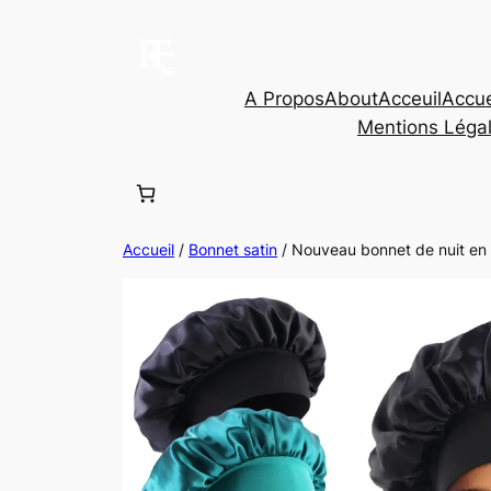
Aller
au
contenu
A Propos
About
Acceuil
Accue
Mentions Léga
Accueil
/
Bonnet satin
/ Nouveau bonnet de nuit en 