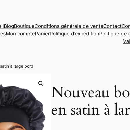
il
Blog
Boutique
Conditions générale de vente
Contact
Con
les
Mon compte
Panier
Politique d’expédition
Politique de 
Va
satin à large bord
Nouveau bon
en satin à l