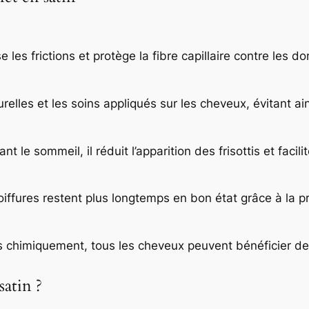
e
b
o
e les frictions et protège la fibre capillaire contre les 
r
d
relles et les soins appliqués sur les cheveux, évitant a
e sommeil, il réduit l’apparition des frisottis et facilite
oiffures restent plus longtemps en bon état grâce à la pr
ités chimiquement, tous les cheveux peuvent bénéficier de
atin ?