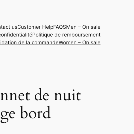
tact us
Customer Help
FAQS
Men – On sale
confidentialité
Politique de remboursement
lidation de la commande
Women – On sale
net de nuit
arge bord