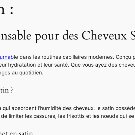
n :
e
n
u
i
ensable pour des Cheveux S
t
e
n
urnab
le dans les routines capillaires modernes. Conçu 
s
leur hydratation et leur santé. Que vous ayez des cheveu
a
ages au quotidien.
t
i
tin ?
n
à
l
n qui absorbent l’humidité des cheveux, le satin possède
a
de limiter les cassures, les frisottis et les nœuds qui s
r
g
et en satin