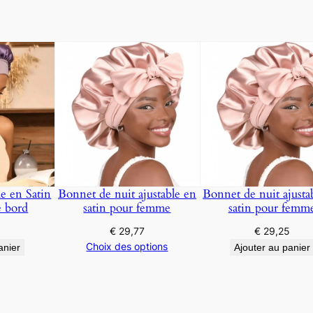
e en Satin
Bonnet de nuit ajustable en
Bonnet de nuit ajusta
e bord
satin pour femme
satin pour femm
5
€
29,77
€
29,25
Choix des options
anier
Ajouter au panier