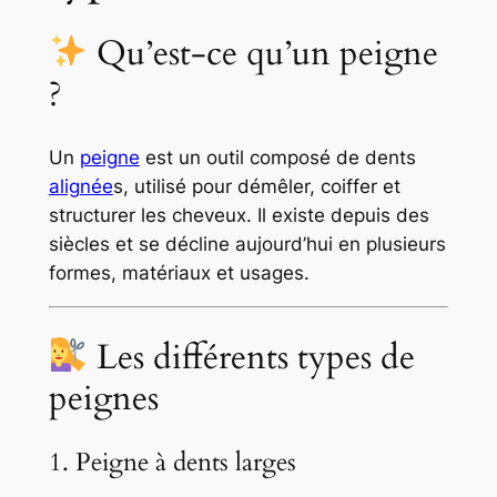
o
i
Qu’est-ce qu’un peigne
s
?
d
e
p
Un
peigne
est un outil composé de dents
ê
alignée
s, utilisé pour démêler, coiffer et
c
structurer les cheveux. Il existe depuis des
h
siècles et se décline aujourd’hui en plusieurs
e
formes, matériaux et usages.
r
n
Les différents types de
a
t
peignes
u
r
1. Peigne à dents larges
e