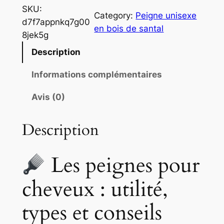
a
SKU:
Category:
Peigne unisexe
n
d7f7appnkq7g00
en bois de santal
t
8jek5g
i
Description
t
é
Informations complémentaires
d
Avis (0)
e
P
e
Description
i
g
Les peignes pour
n
e
cheveux : utilité,
e
n
types et conseils
b